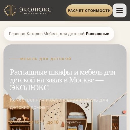
РАСЧЕТ СТОИМОСТИ
Главная
›
Каталог
›
Мебель для детской
›
Распашные
МЕБЕЛЬ ДЛЯ ДЕТСКОЙ
Распашные шкафы и мебель для
детской на заказ в Москве —
ЭКОЛЮКС
Качественная и безопасная мебель для
детских комнат
8
от 15
до 10
проектов
дней
лет гарантии