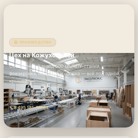
🏭 ПРОИЗВОДСТВО
Цех на Кожуховской
Собственный завод 500 м². ЧПУ-станки,
фрезеровка, покраска и сборка — всё под одной
крышей.
📍
м. Кожуховская, 2-й Южнопортовый пр. 26
🕑
Пн–Пт: 9:00–18:00 (по предварительной записи)
📞
8 495 181-19-91