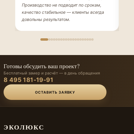
ДИЗАЙНЕР ИНТЕРЬЕРОВ
ЧАС
Производство не подводит по срокам,
Мен
качество стабильное — клиенты всегда
мон
довольны результатом.
иде
Готовы обсудить ваш проект?
Бесплатный замер и расчёт — в день обращения
8 495 181-19-91
ОСТАВИТЬ ЗАЯВКУ
ЭКОЛЮКС