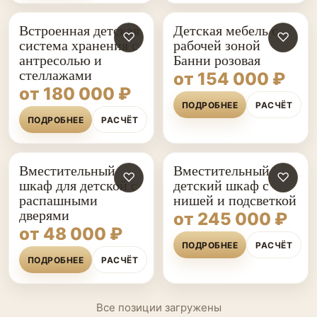
Встроенная детская
Детская мебель с
♡
♡
система хранения с
рабочей зоной
антресолью и
Банни розовая
стеллажами
от 154 000 ₽
от 180 000 ₽
ПОДРОБНЕЕ
РАСЧЁТ
ПОДРОБНЕЕ
РАСЧЁТ
Вместительный
Вместительный
♡
♡
шкаф для детской с
детский шкаф с
распашными
нишей и подсветкой
дверями
от 245 000 ₽
от 48 000 ₽
ПОДРОБНЕЕ
РАСЧЁТ
ПОДРОБНЕЕ
РАСЧЁТ
Все позиции загружены