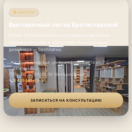
🏢 ШОУРУМ
Выставочный зал на Братиславской
Более 30 экспозиций в натуральную величину.
Образцы фасадов и фурнитуры. Консультация
дизайнера — бесплатно.
📍
м. Братиславская, ул. Братиславская 18 к1, ТЦ
«Интерьер»
🕑
Пн–Вс: 10:00–20:00 (без выходных)
📞
8 495 181-19-91
ЗАПИСАТЬСЯ НА КОНСУЛЬТАЦИЮ