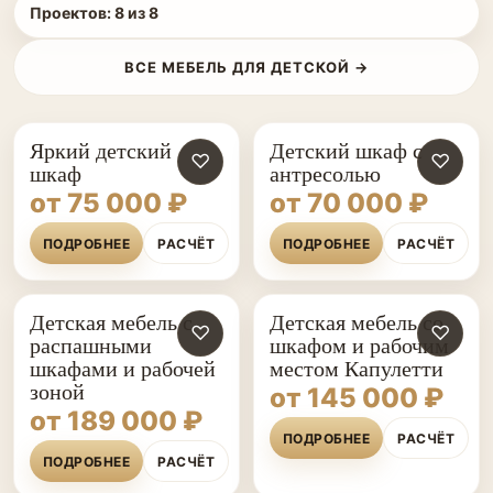
Проектов:
8
из
8
ВСЕ МЕБЕЛЬ ДЛЯ ДЕТСКОЙ →
Яркий детский
Детский шкаф с
♡
♡
шкаф
антресолью
от 75 000 ₽
от 70 000 ₽
ПОДРОБНЕЕ
РАСЧЁТ
ПОДРОБНЕЕ
РАСЧЁТ
Детская мебель с
Детская мебель со
♡
♡
распашными
шкафом и рабочим
шкафами и рабочей
местом Капулетти
зоной
от 145 000 ₽
от 189 000 ₽
ПОДРОБНЕЕ
РАСЧЁТ
ПОДРОБНЕЕ
РАСЧЁТ