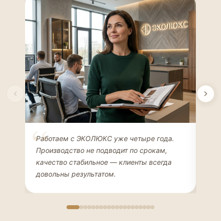
Елена Соколова
Ан
Работаем с ЭКОЛЮКС уже четыре года.
Сде
ДИЗАЙНЕР ИНТЕРЬЕРОВ
ЧАС
Производство не подводит по срокам,
Мен
качество стабильное — клиенты всегда
мон
довольны результатом.
иде