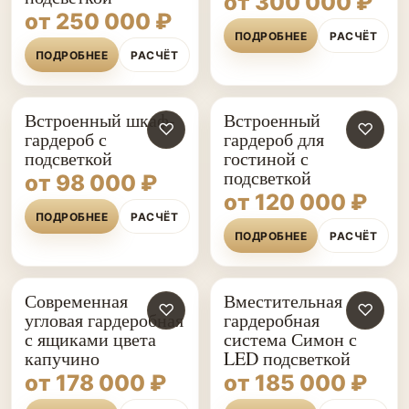
от 300 000 ₽
от 250 000 ₽
ПОДРОБНЕЕ
РАСЧЁТ
ПОДРОБНЕЕ
РАСЧЁТ
Встроенный шкаф-
Встроенный
♡
♡
гардероб с
гардероб для
подсветкой
гостиной с
подсветкой
от 98 000 ₽
от 120 000 ₽
ПОДРОБНЕЕ
РАСЧЁТ
ПОДРОБНЕЕ
РАСЧЁТ
Современная
Вместительная
♡
♡
угловая гардеробная
гардеробная
с ящиками цвета
система Симон с
капучино
LED подсветкой
от 178 000 ₽
от 185 000 ₽