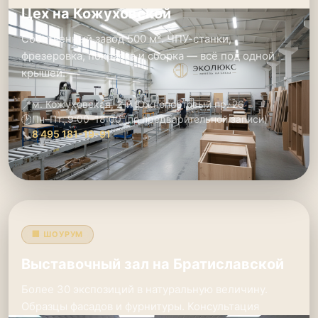
Цех на Кожуховской
Собственный завод 500 м². ЧПУ-станки,
фрезеровка, покраска и сборка — всё под одной
крышей.
📍
м. Кожуховская, 2-й Южнопортовый пр. 26
🕑
Пн–Пт: 9:00–18:00 (по предварительной записи)
📞
8 495 181-19-91
🏢 ШОУРУМ
Выставочный зал на Братиславской
Более 30 экспозиций в натуральную величину.
Образцы фасадов и фурнитуры. Консультация