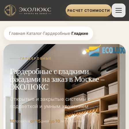
РАСЧЕТ СТОИМОСТИ
Главная
›
Каталог
›
Гардеробные
›
Гладкие
ГАРДЕРОБНЫЕ
Гардеробные с гладкими
фасадами на заказ в Москве –
ЭКОЛЮКС
Открытые и закрытые системы с
подсветкой и умным хранением
10
от 15
до 10
проектов
дней
лет гарантии