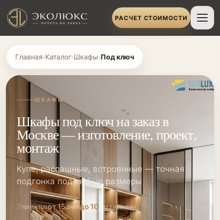
РАСЧЕТ СТОИМОСТИ
Главная
›
Каталог
›
Шкафы
›
Под ключ
ШКАФЫ
Шкафы под ключ на заказ в
Москве — изготовление, проект,
монтаж
Купе, распашные, встроенные — точная
подгонка под любые размеры
7
от 15
до 10
проектов
дней
лет гарантии