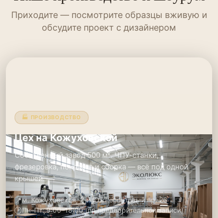
Приходите — посмотрите образцы вживую и
обсудите проект с дизайнером
🏭 ПРОИЗВОДСТВО
Цех на Кожуховской
Собственный завод 500 м². ЧПУ-станки,
фрезеровка, покраска и сборка — всё под одной
крышей.
📍
м. Кожуховская, 2-й Южнопортовый пр. 26
🕑
Пн–Пт: 9:00–18:00 (по предварительной записи)