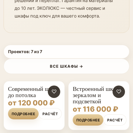
решений и переплат. Гарантия на материалы
до 10 лет. ЭКОЛЮКС — честный сервис и
шкафы под ключ для вашего комфорта.
Проектов:
7
из
7
ВСЕ ШКАФЫ →
Современный шкаф
Встроенный шкаф с
♡
♡
до потолка
зеркалом и
подсветкой
от 120 000 ₽
от 116 000 ₽
ПОДРОБНЕЕ
РАСЧЁТ
ПОДРОБНЕЕ
РАСЧЁТ