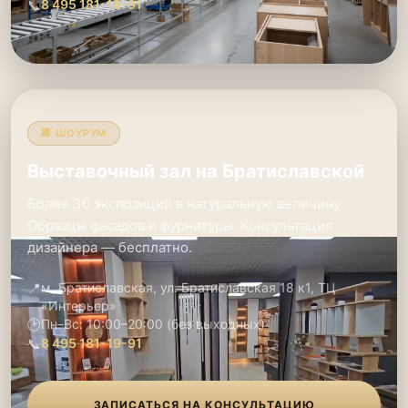
📞
8 495 181-19-91
🏢 ШОУРУМ
Выставочный зал на Братиславской
Более 30 экспозиций в натуральную величину.
Образцы фасадов и фурнитуры. Консультация
дизайнера — бесплатно.
📍
м. Братиславская, ул. Братиславская 18 к1, ТЦ
«Интерьер»
🕑
Пн–Вс: 10:00–20:00 (без выходных)
📞
8 495 181-19-91
ЗАПИСАТЬСЯ НА КОНСУЛЬТАЦИЮ