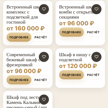
Встроенный шкаф-
Встроенный шкаф-
♡
♡
комплекс с
комби с открытыми
подсветкой для
секциями
гостиной
от 96 000 ₽
от 160 000 ₽
ПОДРОБНЕЕ
РАСЧЁТ
ПОДРОБНЕЕ
РАСЧЁТ
Современный
Шкаф в нишу с
♡
♡
бежевый шкаф с
подсветкой
фрезеровкой
от 120 000 ₽
от 96 000 ₽
ПОДРОБНЕЕ
РАСЧЁТ
ПОДРОБНЕЕ
РАСЧЁТ
Шкаф под лестницу
♡
Камень Кальвия
песочно-серый (арт.