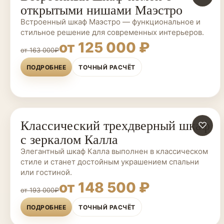
открытыми нишами Маэстро
Встроенный шкаф Маэстро — функциональное и
стильное решение для современных интерьеров.
от 125 000 ₽
от 163 000₽
ПОДРОБНЕЕ
ТОЧНЫЙ РАСЧЁТ
Классический трехдверный шкаф
ШКАФЫ НА ЗАКАЗ
♡
с зеркалом Калла
Элегантный шкаф Калла выполнен в классическом
стиле и станет достойным украшением спальни
или гостиной.
от 148 500 ₽
от 193 000₽
ПОДРОБНЕЕ
ТОЧНЫЙ РАСЧЁТ