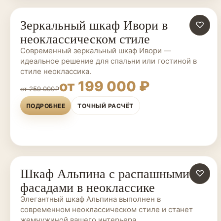
Зеркальный шкаф Ивори в
ШКАФЫ НА ЗАКАЗ
♡
неоклассическом стиле
Современный зеркальный шкаф Ивори —
идеальное решение для спальни или гостиной в
стиле неоклассика.
от 199 000 ₽
от 259 000₽
ПОДРОБНЕЕ
ТОЧНЫЙ РАСЧЁТ
Шкаф Альпина с распашными
ШКАФЫ НА ЗАКАЗ
♡
фасадами в неоклассике
Элегантный шкаф Альпина выполнен в
современном неоклассическом стиле и станет
жемчужиной вашего интерьера.