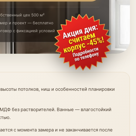
бственный цех 500 м²
мер и проект — бесплатно
говор с фиксацией условий
высоты потолков, ниш и особенностей планировки
и МДФ без растворителей. Ванные — влагостойкий
стью.
ается с момента замера и не заканчивается после