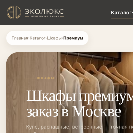
Каталог
Главная
›
Каталог
›
Шкафы
›
Премиум
ШКАФЫ
Шкафы премиум
заказ в Москве
Купе, распашные, встроенные — точная п