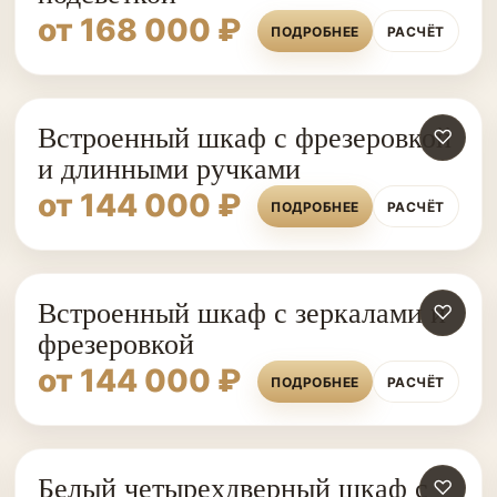
от 168 000 ₽
ПОДРОБНЕЕ
РАСЧЁТ
Встроенный шкаф с фрезеровкой
♡
и длинными ручками
от 144 000 ₽
ПОДРОБНЕЕ
РАСЧЁТ
Встроенный шкаф с зеркалами и
♡
фрезеровкой
от 144 000 ₽
ПОДРОБНЕЕ
РАСЧЁТ
Белый четырехдверный шкаф с
ШКАФЫ НА ЗАКАЗ
♡