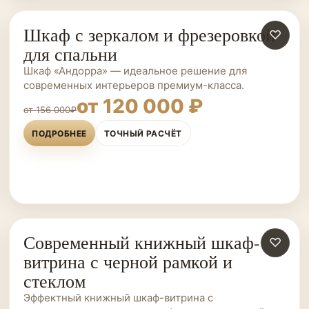
Шкаф с зеркалом и фрезеровкой
ШКАФЫ НА ЗАКАЗ
♡
для спальни
Шкаф «Андорра» — идеальное решение для
современных интерьеров премиум-класса.
от 120 000 ₽
от 156 000₽
ПОДРОБНЕЕ
ТОЧНЫЙ РАСЧЁТ
Современный книжный шкаф-
ШКАФЫ НА ЗАКАЗ
♡
витрина с черной рамкой и
стеклом
Эффектный книжный шкаф-витрина с