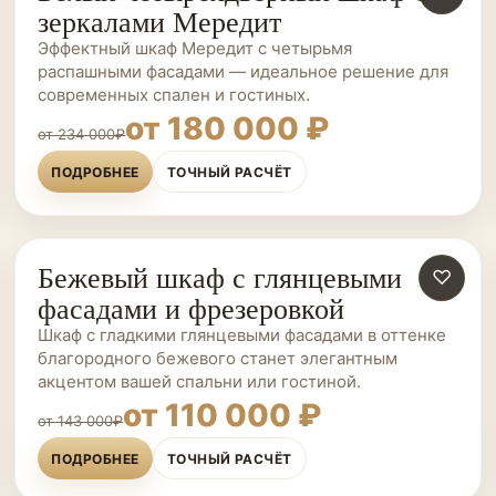
зеркалами Мередит
Эффектный шкаф Мередит с четырьмя
распашными фасадами — идеальное решение для
современных спален и гостиных.
от 180 000 ₽
от 234 000₽
ПОДРОБНЕЕ
ТОЧНЫЙ РАСЧЁТ
Бежевый шкаф с глянцевыми
ШКАФЫ НА ЗАКАЗ
♡
фасадами и фрезеровкой
Шкаф с гладкими глянцевыми фасадами в оттенке
благородного бежевого станет элегантным
акцентом вашей спальни или гостиной.
от 110 000 ₽
от 143 000₽
ПОДРОБНЕЕ
ТОЧНЫЙ РАСЧЁТ