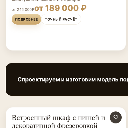
от 189 000 ₽
от 246 000₽
ПОДРОБНЕЕ
ТОЧНЫЙ РАСЧЁТ
Спроектируем и изготовим модель по
Встроенный шкаф с нишей и
ШКАФЫ НА ЗАКАЗ
♡
декоративной фрезеровкой