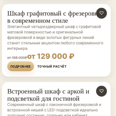
Шкаф графитовый с фрезеровкой
ШКАФЫ НА ЗАКАЗ
♡
в современном стиле
Элегантный четырехдверный шкаф с графитовой
матовой поверхностью и оригинальной
фрезеровкой в виде золотых фигурных линий
станет стильным акцентом любого современного
интерьера.
от 129 000 ₽
от 168 000₽
ПОДРОБНЕЕ
ТОЧНЫЙ РАСЧЁТ
Встроенный шкаф с аркой и
ШКАФЫ НА ЗАКАЗ
♡
подсветкой для гостиной
Современный шкаф с лаконичной фрезеровкой и
встроенной нишей с LED-подсветкой идеально
дополнит гостиную, спальню или кабинет.