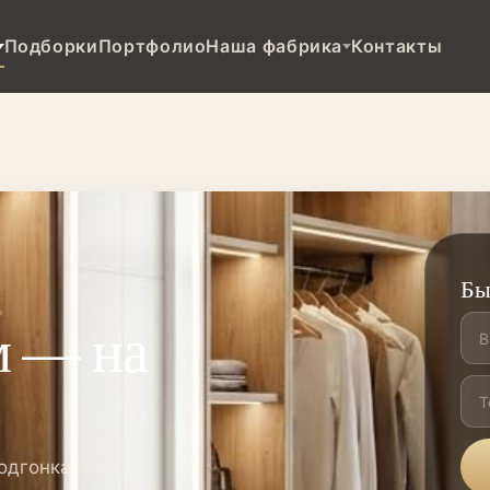
Подборки
Портфолио
Наша фабрика
Контакты
Бы
 — на
одгонка под