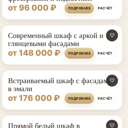
от 96 000 ₽
ПОДРОБНЕЕ
РАСЧЁТ
Современный шкаф с аркой и
♡
глянцевыми фасадами
от 148 000 ₽
ПОДРОБНЕЕ
РАСЧЁТ
Встраиваемый шкаф с фасадами
♡
в эмали
от 176 000 ₽
ПОДРОБНЕЕ
РАСЧЁТ
Прямой белый шкаф в
ШКАФЫ НА ЗАКАЗ
♡