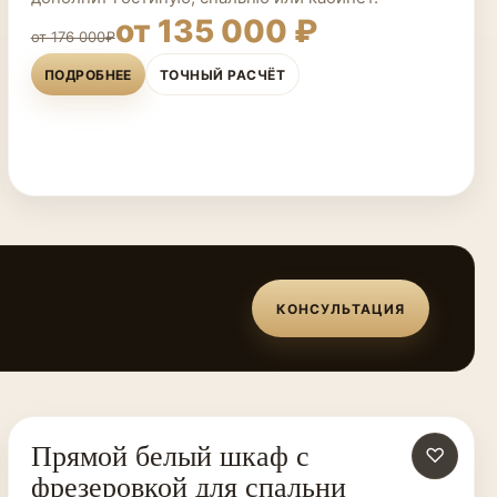
от 135 000 ₽
от 176 000₽
ПОДРОБНЕЕ
ТОЧНЫЙ РАСЧЁТ
КОНСУЛЬТАЦИЯ
Прямой белый шкаф с
ШКАФЫ НА ЗАКАЗ
♡
фрезеровкой для спальни