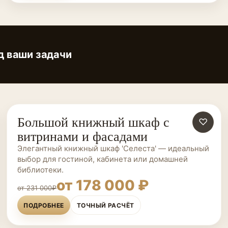
д ваши задачи
Большой книжный шкаф с
ШКАФЫ НА ЗАКАЗ
♡
витринами и фасадами
Элегантный книжный шкаф 'Селеста' — идеальный
выбор для гостиной, кабинета или домашней
библиотеки.
от 178 000 ₽
от 231 000₽
ПОДРОБНЕЕ
ТОЧНЫЙ РАСЧЁТ