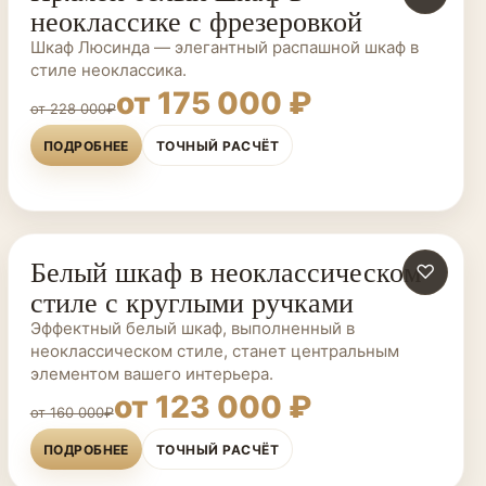
неоклассике с фрезеровкой
Шкаф Люсинда — элегантный распашной шкаф в
стиле неоклассика.
от 175 000 ₽
от 228 000₽
ПОДРОБНЕЕ
ТОЧНЫЙ РАСЧЁТ
Белый шкаф в неоклассическом
ШКАФЫ НА ЗАКАЗ
♡
стиле с круглыми ручками
Эффектный белый шкаф, выполненный в
неоклассическом стиле, станет центральным
элементом вашего интерьера.
от 123 000 ₽
от 160 000₽
ПОДРОБНЕЕ
ТОЧНЫЙ РАСЧЁТ