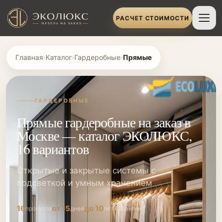
РАСЧЕТ СТОИМОСТИ
Главная
›
Каталог
›
Гардеробные
›
Прямые
ГАРДЕРОБНЫЕ
Прямые гардеробные на заказ в
Москве — каталог ЭКОЛЮКС,
16 вариантов
Открытые и закрытые системы с
подсветкой и умным хранением
16
от 15
до 10
проектов
дней
лет гарантии