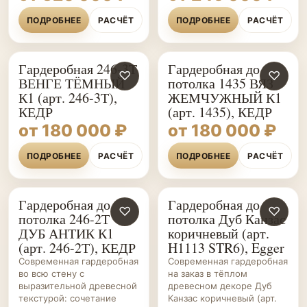
ПОДРОБНЕЕ
РАСЧЁТ
ПОДРОБНЕЕ
РАСЧЁТ
Гардеробная 246-3Т
Гардеробная до
♡
♡
ВЕНГЕ ТЁМНЫЙ
потолка 1435 ВЯЗ
К1 (арт. 246-3Т),
ЖЕМЧУЖНЫЙ К1
КЕДР
(арт. 1435), КЕДР
от 180 000 ₽
от 180 000 ₽
ПОДРОБНЕЕ
РАСЧЁТ
ПОДРОБНЕЕ
РАСЧЁТ
Гардеробная до
Гардеробная до
ГАРДЕРОБНЫЕ НА ЗАКАЗ
♡
ГАРДЕРОБНЫЕ НА ЗАКАЗ
♡
потолка 246-2Т
потолка Дуб Канзас
ДУБ АНТИК К1
коричневый (арт.
(арт. 246-2Т), КЕДР
H1113 STR6), Egger
Современная гардеробная
Современная гардеробная
во всю стену с
на заказ в тёплом
выразительной древесной
древесном декоре Дуб
текстурой: сочетание
Канзас коричневый (арт.