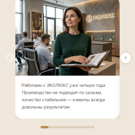
Елена Соколова
Ан
Работаем с ЭКОЛЮКС уже четыре года.
Сде
ДИЗАЙНЕР ИНТЕРЬЕРОВ
ЧАС
Производство не подводит по срокам,
Мен
качество стабильное — клиенты всегда
мон
довольны результатом.
иде