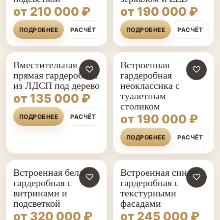
от 210 000 ₽
от 190 000 ₽
ПОДРОБНЕЕ
РАСЧЁТ
ПОДРОБНЕЕ
РАСЧЁТ
Вместительная
Встроенная
♡
♡
прямая гардеробная
гардеробная
из ЛДСП под дерево
неоклассика с
туалетным
от 135 000 ₽
столиком
от 190 000 ₽
ПОДРОБНЕЕ
РАСЧЁТ
ПОДРОБНЕЕ
РАСЧЁТ
Встроенная белая
Встроенная синяя
♡
♡
гардеробная с
гардеробная с
витринами и
текстурными
подсветкой
фасадами
от 320 000 ₽
от 245 000 ₽