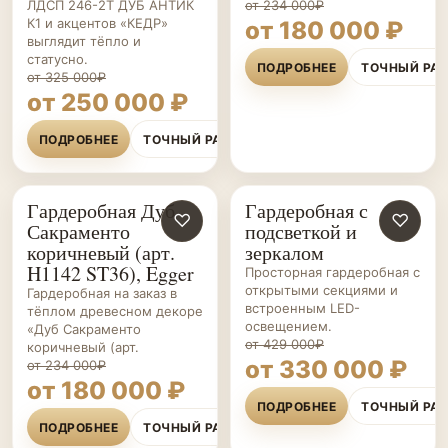
ЛДСП 246-2Т ДУБ АНТИК
от 234 000₽
К1 и акцентов «КЕДР»
от 180 000 ₽
выглядит тёпло и
статусно.
ПОДРОБНЕЕ
ТОЧНЫЙ РА
от 325 000₽
от 250 000 ₽
ПОДРОБНЕЕ
ТОЧНЫЙ РАСЧЁТ
Гардеробная Дуб
Гардеробная с
ГАРДЕРОБНЫЕ НА ЗАКАЗ
♡
ГАРДЕРОБНЫЕ НА ЗАКАЗ
♡
Сакраменто
подсветкой и
коричневый (арт.
зеркалом
H1142 ST36), Egger
Просторная гардеробная с
открытыми секциями и
Гардеробная на заказ в
встроенным LED-
тёплом древесном декоре
освещением.
«Дуб Сакраменто
от 429 000₽
коричневый (арт.
от 330 000 ₽
от 234 000₽
от 180 000 ₽
ПОДРОБНЕЕ
ТОЧНЫЙ РА
ПОДРОБНЕЕ
ТОЧНЫЙ РАСЧЁТ