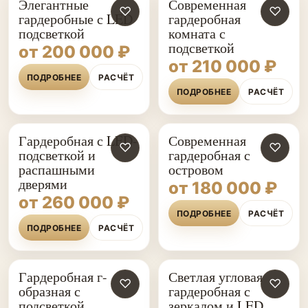
Элегантные
Современная
♡
♡
гардеробные с LED
гардеробная
подсветкой
комната с
подсветкой
от 200 000 ₽
от 210 000 ₽
ПОДРОБНЕЕ
РАСЧЁТ
ПОДРОБНЕЕ
РАСЧЁТ
Гардеробная с LED-
Современная
♡
♡
подсветкой и
гардеробная с
распашными
островом
дверями
от 180 000 ₽
от 260 000 ₽
ПОДРОБНЕЕ
РАСЧЁТ
ПОДРОБНЕЕ
РАСЧЁТ
Гардеробная г-
Светлая угловая
♡
♡
образная с
гардеробная с
подсветкой
зеркалом и LED