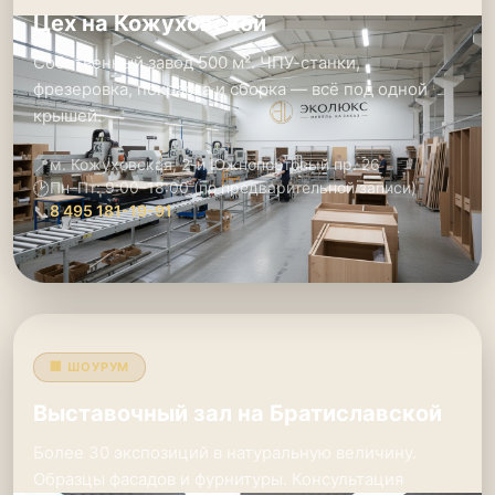
Цех на Кожуховской
Собственный завод 500 м². ЧПУ-станки,
фрезеровка, покраска и сборка — всё под одной
крышей.
📍
м. Кожуховская, 2-й Южнопортовый пр. 26
🕑
Пн–Пт: 9:00–18:00 (по предварительной записи)
📞
8 495 181-19-91
🏢 ШОУРУМ
Выставочный зал на Братиславской
Более 30 экспозиций в натуральную величину.
Образцы фасадов и фурнитуры. Консультация