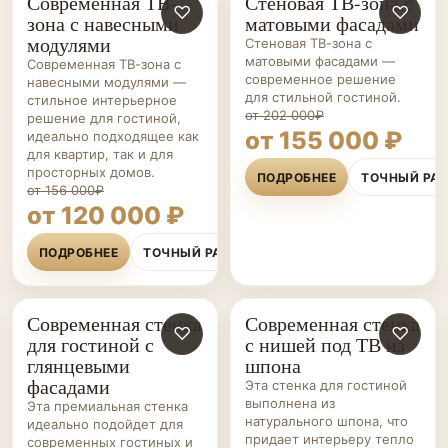
Современная ТВ-
Стеновая ТВ-зона с
ГОСТИНЫЕ НА ЗАКАЗ
♡
ГОСТИНЫЕ НА ЗАКАЗ
♡
зона с навесными
матовыми фасадами
модулями
Стеновая ТВ-зона с
матовыми фасадами —
Современная ТВ-зона с
современное решение
навесными модулями —
для стильной гостиной.
стильное интерьерное
от 202 000₽
решение для гостиной,
от 155 000 ₽
идеально подходящее как
для квартир, так и для
просторных домов.
ПОДРОБНЕЕ
ТОЧНЫЙ РА
от 156 000₽
от 120 000 ₽
ПОДРОБНЕЕ
ТОЧНЫЙ РАСЧЁТ
Современная стенка
Современная стенка
ГОСТИНЫЕ НА ЗАКАЗ
♡
ГОСТИНЫЕ НА ЗАКАЗ
♡
для гостиной с
с нишей под ТВ из
глянцевыми
шпона
фасадами
Эта стенка для гостиной
выполнена из
Эта премиальная стенка
натурального шпона, что
идеально подойдет для
придает интерьеру тепло
современных гостиных и