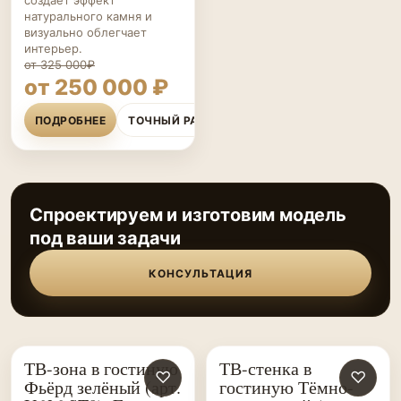
создаёт эффект
натурального камня и
визуально облегчает
интерьер.
от 325 000₽
от 250 000 ₽
ПОДРОБНЕЕ
ТОЧНЫЙ РАСЧЁТ
Спроектируем и изготовим модель
под ваши задачи
КОНСУЛЬТАЦИЯ
ТВ-зона в гостиную
ТВ-стенка в
ГОСТИНЫЕ НА ЗАКАЗ
♡
ГОСТИНЫЕ НА ЗАКАЗ
♡
Фьёрд зелёный (арт.
гостиную Тёмно-