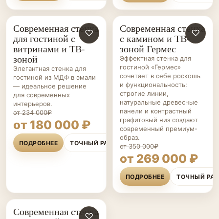
Современная стенка
Современная стенка
ГОСТИНЫЕ НА ЗАКАЗ
♡
ГОСТИНЫЕ НА ЗАКАЗ
♡
для гостиной с
с камином и ТВ-
витринами и ТВ-
зоной Гермес
зоной
Эффектная стенка для
гостиной «Гермес»
Элегантная стенка для
сочетает в себе роскошь
гостиной из МДФ в эмали
и функциональность:
— идеальное решение
строгие линии,
для современных
натуральные древесные
интерьеров.
панели и контрастный
от 234 000₽
графитовый низ создают
от 180 000 ₽
современный премиум-
образ.
ПОДРОБНЕЕ
ТОЧНЫЙ РАСЧЁТ
от 350 000₽
от 269 000 ₽
ПОДРОБНЕЕ
ТОЧНЫЙ РА
Современная стенка
ГОСТИНЫЕ НА ЗАКАЗ
♡