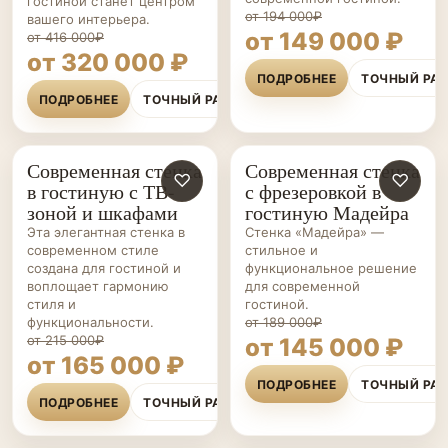
гостиной станет центром
от 194 000₽
вашего интерьера.
от 149 000 ₽
от 416 000₽
от 320 000 ₽
ПОДРОБНЕЕ
ТОЧНЫЙ РА
ПОДРОБНЕЕ
ТОЧНЫЙ РАСЧЁТ
Современная стенка
Современная стенка
ГОСТИНЫЕ НА ЗАКАЗ
♡
ГОСТИНЫЕ НА ЗАКАЗ
♡
в гостиную с ТВ-
с фрезеровкой в
зоной и шкафами
гостиную Мадейра
Эта элегантная стенка в
Стенка «Мадейра» —
современном стиле
стильное и
создана для гостиной и
функциональное решение
воплощает гармонию
для современной
стиля и
гостиной.
функциональности.
от 189 000₽
от 215 000₽
от 145 000 ₽
от 165 000 ₽
ПОДРОБНЕЕ
ТОЧНЫЙ РА
ПОДРОБНЕЕ
ТОЧНЫЙ РАСЧЁТ