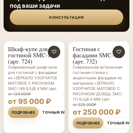
под ваши задачи
КОНСУЛЬТАЦИЯ
Шкаф-купе для
Гостиная с
ГОСТИНЫЕ НА ЗАКАЗ
♡
ГОСТИНЫЕ НА ЗАКАЗ
♡
гостиной SMC-149
фасадами SMC-111
(арт. 724)
(арт. 732)
Современный шкаф-купе
Современная встроенная
для гостиной с фасадами
гостиная-стенка с
из «ЗЕРКАЛО УЗОРЧАТОЕ
акцентными фасадами из
МАТОВОЕ С РИСУНКОМ
материала «ЗЕРКАЛО
SMC-149 Б/ЦВ 4 ММ (арт.
УЗОРЧАТОЕ МАТОВОЕ С
от 124 000₽
РИСУНКОМ ДОЖДЬ SMC-
111 Б/ЦВ 4 ММ (арт.
от 95 000 ₽
от 325 000₽
от 250 000 ₽
ПОДРОБНЕЕ
ТОЧНЫЙ РАСЧЁТ
ПОДРОБНЕЕ
ТОЧНЫЙ РА