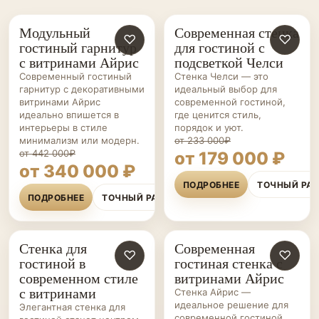
Модульный
Современная стенка
ГОСТИНЫЕ НА ЗАКАЗ
♡
ГОСТИНЫЕ НА ЗАКАЗ
♡
гостиный гарнитур
для гостиной с
с витринами Айрис
подсветкой Челси
Современный гостиный
Стенка Челси — это
гарнитур с декоративными
идеальный выбор для
витринами Айрис
современной гостиной,
идеально впишется в
где ценится стиль,
интерьеры в стиле
порядок и уют.
минимализм или модерн.
от 233 000₽
от 442 000₽
от 179 000 ₽
от 340 000 ₽
ПОДРОБНЕЕ
ТОЧНЫЙ РА
ПОДРОБНЕЕ
ТОЧНЫЙ РАСЧЁТ
Стенка для
Современная
ГОСТИНЫЕ НА ЗАКАЗ
♡
ГОСТИНЫЕ НА ЗАКАЗ
♡
гостиной в
гостиная стенка с
современном стиле
витринами Айрис
с витринами
Стенка Айрис —
идеальное решение для
Элегантная стенка для
современной гостиной.