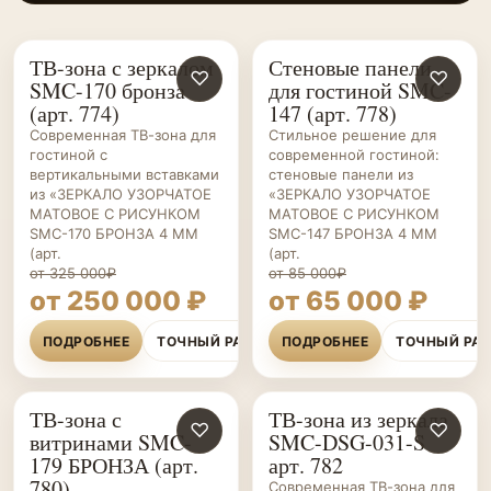
ТВ-зона с зеркалом
Стеновые панели
ГОСТИНЫЕ НА ЗАКАЗ
♡
ГОСТИНЫЕ НА ЗАКАЗ
♡
SMC-170 бронза
для гостиной SMC-
(арт. 774)
147 (арт. 778)
Современная ТВ-зона для
Стильное решение для
гостиной с
современной гостиной:
вертикальными вставками
стеновые панели из
из «ЗЕРКАЛО УЗОРЧАТОЕ
«ЗЕРКАЛО УЗОРЧАТОЕ
МАТОВОЕ С РИСУНКОМ
МАТОВОЕ С РИСУНКОМ
SMC-170 БРОНЗА 4 ММ
SMC-147 БРОНЗА 4 ММ
(арт.
(арт.
от 325 000₽
от 85 000₽
от 250 000 ₽
от 65 000 ₽
ПОДРОБНЕЕ
ТОЧНЫЙ РАСЧЁТ
ПОДРОБНЕЕ
ТОЧНЫЙ РА
ТВ-зона с
ТВ-зона из зеркала
ГОСТИНЫЕ НА ЗАКАЗ
♡
ГОСТИНЫЕ НА ЗАКАЗ
♡
витринами SMC-
SMC-DSG-031-S
179 БРОНЗА (арт.
арт. 782
780)
Современная ТВ-зона для