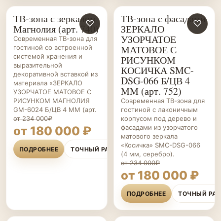
ТВ-зона с зеркалом
ТВ-зона с фасадами
ГОСТИНЫЕ НА ЗАКАЗ
♡
ГОСТИНЫЕ НА ЗАКАЗ
♡
Магнолия (арт. 740)
ЗЕРКАЛО
УЗОРЧАТОЕ
Современная ТВ-зона для
МАТОВОЕ С
гостиной со встроенной
системой хранения и
РИСУНКОМ
выразительной
КОСИЧКА SMC-
декоративной вставкой из
DSG-066 Б/ЦВ 4
материала «ЗЕРКАЛО
ММ (арт. 752)
УЗОРЧАТОЕ МАТОВОЕ С
РИСУНКОМ МАГНОЛИЯ
Современная ТВ-зона для
GM-6024 Б/ЦВ 4 ММ (арт.
гостиной с лаконичным
от 234 000₽
корпусом под дерево и
фасадами из узорчатого
от 180 000 ₽
матового зеркала
«Косичка» SMC-DSG-066
ПОДРОБНЕЕ
ТОЧНЫЙ РАСЧЁТ
(4 мм, серебро).
от 234 000₽
от 180 000 ₽
ПОДРОБНЕЕ
ТОЧНЫЙ РА