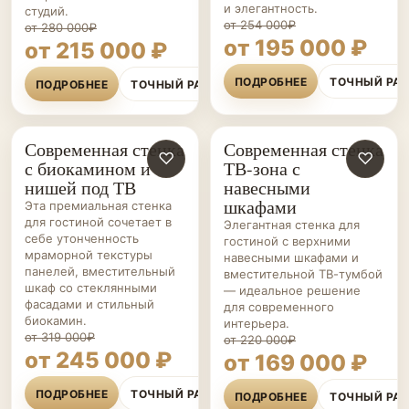
и элегантность.
студий.
от 254 000₽
от 280 000₽
от 195 000 ₽
от 215 000 ₽
ПОДРОБНЕЕ
ТОЧНЫЙ РА
ПОДРОБНЕЕ
ТОЧНЫЙ РАСЧЁТ
Современная стенка
Современная стенка
ГОСТИНЫЕ НА ЗАКАЗ
♡
ГОСТИНЫЕ НА ЗАКАЗ
♡
с биокамином и
ТВ-зона с
нишей под ТВ
навесными
шкафами
Эта премиальная стенка
для гостиной сочетает в
Элегантная стенка для
себе утонченность
гостиной с верхними
мраморной текстуры
навесными шкафами и
панелей, вместительный
вместительной ТВ-тумбой
шкаф со стеклянными
— идеальное решение
фасадами и стильный
для современного
биокамин.
интерьера.
от 319 000₽
от 220 000₽
от 245 000 ₽
от 169 000 ₽
ПОДРОБНЕЕ
ТОЧНЫЙ РАСЧЁТ
ПОДРОБНЕЕ
ТОЧНЫЙ РА