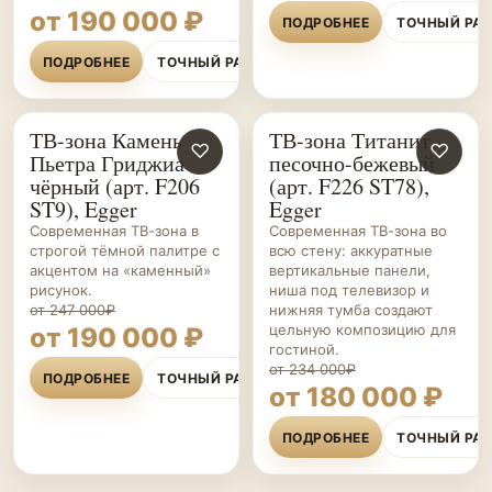
от 190 000 ₽
ПОДРОБНЕЕ
ТОЧНЫЙ РА
ПОДРОБНЕЕ
ТОЧНЫЙ РАСЧЁТ
ТВ-зона Камень
ТВ-зона Титанит
ГОСТИНЫЕ НА ЗАКАЗ
♡
ГОСТИНЫЕ НА ЗАКАЗ
♡
Пьетра Гриджиа
песочно-бежевый
чёрный (арт. F206
(арт. F226 ST78),
ST9), Egger
Egger
Современная ТВ-зона в
Современная ТВ-зона во
строгой тёмной палитре с
всю стену: аккуратные
акцентом на «каменный»
вертикальные панели,
рисунок.
ниша под телевизор и
от 247 000₽
нижняя тумба создают
цельную композицию для
от 190 000 ₽
гостиной.
от 234 000₽
ПОДРОБНЕЕ
ТОЧНЫЙ РАСЧЁТ
от 180 000 ₽
ПОДРОБНЕЕ
ТОЧНЫЙ РА