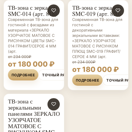
ТВ-зона с зеркалом
ТВ-зона с зеркалом
ГОСТИНЫЕ НА ЗАКАЗ
♡
ГОСТИНЫЕ НА ЗАКАЗ
♡
SMC-014 (арт. 818)
SMC-019 (арт. 820)
Современная ТВ-зона для
Современная ТВ-зона для
гостиной с фасадами из
гостиной с
материала «ЗЕРКАЛО
декоративными
УЗОРЧАТОЕ МАТОВОЕ С
зеркальными вставками:
РИСУНКОМ ЦВЕТЫ SMC-
«ЗЕРКАЛО УЗОРЧАТОЕ
014 ГРАФИТ/СЕРОЕ 4 ММ
МАТОВОЕ С РИСУНКОМ
(арт.
ПЛЮЩ SMC-019 ГРАФИТ/
от 234 000₽
СЕРОЕ 4 ММ (арт.
от 234 000₽
от 180 000 ₽
от 180 000 ₽
ПОДРОБНЕЕ
ТОЧНЫЙ РАСЧЁТ
ПОДРОБНЕЕ
ТОЧНЫЙ РА
ТВ-зона с
ГОСТИНЫЕ НА ЗАКАЗ
♡
зеркальными
панелями ЗЕРКАЛО
УЗОРЧАТОЕ
МАТОВОЕ С