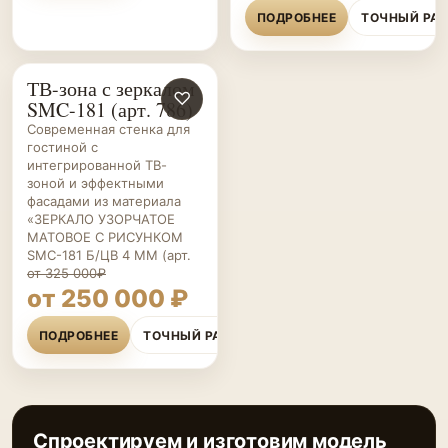
ПОДРОБНЕЕ
ТОЧНЫЙ РА
ТВ-зона с зеркалом
ГОСТИНЫЕ НА ЗАКАЗ
♡
SMC-181 (арт. 786)
Современная стенка для
гостиной с
интегрированной ТВ-
зоной и эффектными
фасадами из материала
«ЗЕРКАЛО УЗОРЧАТОЕ
МАТОВОЕ С РИСУНКОМ
SMC-181 Б/ЦВ 4 ММ (арт.
от 325 000₽
от 250 000 ₽
ПОДРОБНЕЕ
ТОЧНЫЙ РАСЧЁТ
Спроектируем и изготовим модель