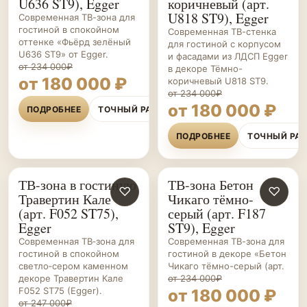
U636 ST9), Egger
коричневый (арт.
U818 ST9), Egger
Современная ТВ-зона для
гостиной в спокойном
Современная ТВ-стенка
оттенке «Фьёрд зелёный
для гостиной с корпусом
U636 ST9» от Egger.
и фасадами из ЛДСП Egger
от 234 000₽
в декоре Тёмно-
от 180 000 ₽
коричневый U818 ST9.
от 234 000₽
от 180 000 ₽
ПОДРОБНЕЕ
ТОЧНЫЙ РАСЧЁТ
ПОДРОБНЕЕ
ТОЧНЫЙ РА
ТВ-зона в гостиную
ТВ-зона Бетон
ГОСТИНЫЕ НА ЗАКАЗ
♡
ГОСТИНЫЕ НА ЗАКАЗ
♡
Травертин Кале
Чикаго тёмно-
(арт. F052 ST75),
серый (арт. F187
Egger
ST9), Egger
Современная ТВ‑зона для
Современная ТВ-зона для
гостиной в спокойном
гостиной в декоре «Бетон
светло‑сером каменном
Чикаго тёмно-серый (арт.
декоре Травертин Кале
от 234 000₽
F052 ST75 (Egger).
от 180 000 ₽
от 247 000₽