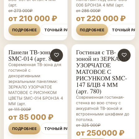
(арт.
006 БРОНЗА 4 ММ (арт.
от 273 000₽
от 286 000₽
от 210 000 ₽
от 220 000 ₽
ПОДРОБНЕЕ
ТОЧНЫЙ РАСЧЁТ
ПОДРОБНЕЕ
ТОЧНЫЙ РА
Панели ТВ-зоны
Гостиная с ТВ-
ГОСТИНЫЕ НА ЗАКАЗ
♡
ГОСТИНЫЕ НА ЗАКАЗ
♡
SMC-014 (арт. 814)
зоной из ЗЕРКАЛО
УЗОРЧАТОЕ
Современная ТВ-зона для
МАТОВОЕ С
гостиной с
декоративными
РИСУНКОМ SMC-
зеркальными панелями:
147 Б/ЦВ 4 ММ
ЗЕРКАЛО УЗОРЧАТОЕ
(арт. 780)
МАТОВОЕ С РИСУНКОМ
Современная гостиная-
ЦВЕТЫ SMC-014 БРОНЗА 4
стенка во всю стену с
ММ (арт.
аккуратной ТВ-зоной и
от 111 000₽
встроенными шкафами до
от 85 000 ₽
потолка.
от 325 000₽
ПОДРОБНЕЕ
ТОЧНЫЙ РАСЧЁТ
от 250000 ₽