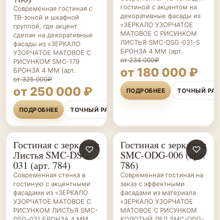
гостиной с акцентом на
Современная гостиная с
декоративные фасады из
ТВ-зоной и шкафной
«ЗЕРКАЛО УЗОРЧАТОЕ
группой, где акцент
МАТОВОЕ С РИСУНКОМ
сделан на декоративные
ЛИСТЬЯ SMC-DSG-031-S
фасады из «ЗЕРКАЛО
БРОНЗА 4 ММ (арт.
УЗОРЧАТОЕ МАТОВОЕ С
от 234 000₽
РИСУНКОМ SMC-179
от 180 000 ₽
БРОНЗА 4 ММ (арт.
от 325 000₽
от 250 000 ₽
ПОДРОБНЕЕ
ТОЧНЫЙ РА
ПОДРОБНЕЕ
ТОЧНЫЙ РАСЧЁТ
Гостиная с зеркалом
Гостиная с зеркалом
ГОСТИНЫЕ НА ЗАКАЗ
♡
ГОСТИНЫЕ НА ЗАКАЗ
♡
Листья SMC-DSG-
SMC-ODG-006 (арт.
031 (арт. 784)
786)
Современная стенка в
Современная гостиная на
гостиную с акцентными
заказ с эффектными
фасадами из «ЗЕРКАЛО
фасадами из материала
УЗОРЧАТОЕ МАТОВОЕ С
«ЗЕРКАЛО УЗОРЧАТОЕ
РИСУНКОМ ЛИСТЬЯ SMC-
МАТОВОЕ С РИСУНКОМ
DSG-031 БРОНЗА 4 ММ
КОЛОТЫЙ ЛЕД SMC-ODG-