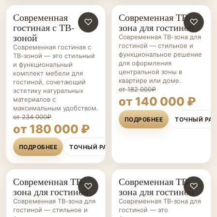
Современная
Современная ТВ-
ГОСТИНЫЕ НА ЗАКАЗ
♡
ГОСТИНЫЕ НА ЗАКАЗ
♡
гостиная с ТВ-
зона для гостиной
зоной
Современная ТВ-зона для
гостиной — стильное и
Современная гостиная с
функциональное решение
ТВ-зоной — это стильный
для оформления
и функциональный
центральной зоны в
комплект мебели для
квартире или доме.
гостиной, сочетающий
от 182 000₽
эстетику натуральных
от 140 000 ₽
материалов с
максимальным удобством.
от 234 000₽
ПОДРОБНЕЕ
ТОЧНЫЙ РА
от 180 000 ₽
ПОДРОБНЕЕ
ТОЧНЫЙ РАСЧЁТ
Современная ТВ-
Современная ТВ-
ГОСТИНЫЕ НА ЗАКАЗ
♡
ГОСТИНЫЕ НА ЗАКАЗ
♡
зона для гостиной
зона для гостиной
Современная ТВ-зона для
Современная ТВ-зона для
гостиной — стильное и
гостиной — это