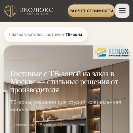
РАСЧЕТ СТОИМОСТИ
Главная
›
Каталог
›
Гостиные
›
ТВ-зона
ГОСТИНЫЕ
Гостиные с ТВ-зоной на заказ в
Москве — стильные решения от
производителя
ТВ-зоны, решения для студий, современная
мебель
62
от 15
до 10
проектов
дней
лет гарантии