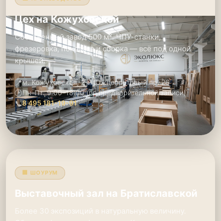
Цех на Кожуховской
Собственный завод 500 м². ЧПУ-станки,
фрезеровка, покраска и сборка — всё под одной
крышей.
📍
м. Кожуховская, 2-й Южнопортовый пр. 26
🕑
Пн–Пт: 9:00–18:00 (по предварительной записи)
📞
8 495 181-19-91
🏢 ШОУРУМ
Выставочный зал на Братиславской
Более 30 экспозиций в натуральную величину.