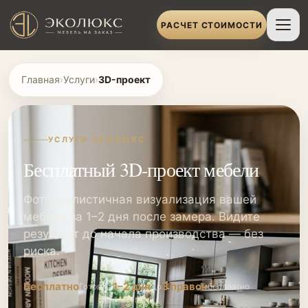
РАСЧЕТ СТОИМОСТИ
Главная
›
Услуги
›
3D-проект
УСЛУГИ ЭКОЛЮКС
Бесплатный 3D-проект мебели
Фотореалистичная визуализация вашей
мебели за 1–2 дня после замера. Видите
результат до начала производства — без
риска.
Бесплатно
1–2 дня
3 правок
Готов за
До
бесплатно