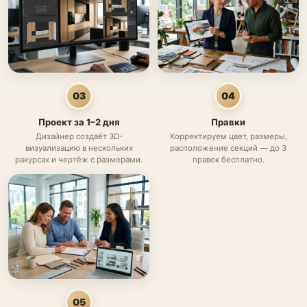
03
04
Проект за 1–2 дня
Правки
Дизайнер создаёт 3D-
Корректируем цвет, размеры,
визуализацию в нескольких
расположение секций — до 3
ракурсах и чертёж с размерами.
правок бесплатно.
05