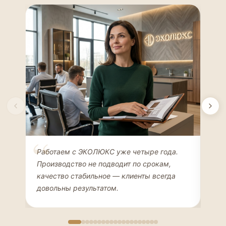
Елена Соколова
Ан
Работаем с ЭКОЛЮКС уже четыре года.
Сде
ДИЗАЙНЕР ИНТЕРЬЕРОВ
ЧАС
Производство не подводит по срокам,
Мен
качество стабильное — клиенты всегда
мон
довольны результатом.
иде